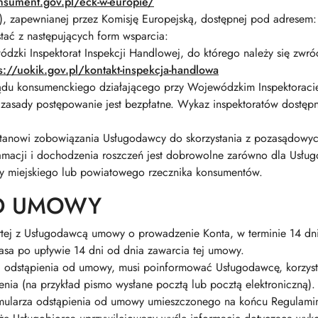
nsument.gov.pl/eck-w-europie/
R), zapewnianej przez Komisję Europejską, dostępnej pod adresem
stać z następujących form wsparcia:
zki Inspektorat Inspekcji Handlowej, do którego należy się zwró
s://uokik.gov.pl/kontakt-inspekcja-handlowa
u konsumenckiego działającego przy Wojewódzkim Inspektoracie I
asady postępowanie jest bezpłatne. Wykaz inspektoratów dostęp
e stanowi zobowiązania Usługodawcy do skorzystania z pozasądow
macji i dochodzenia roszczeń jest dobrowolne zarówno dla Usług
y miejskiego lub powiatowego rzecznika konsumentów.
OD UMOWY
ej z Usługodawcą umowy o prowadzenie Konta, w terminie 14 dni 
sa po upływie 14 dni od dnia zawarcia tej umowy.
a odstąpienia od umowy, musi poinformować Usługodawcę, korzyst
a (na przykład pismo wysłane pocztą lub pocztą elektroniczną).
mularza odstąpienia od umowy umieszczonego na końcu Regulaminu