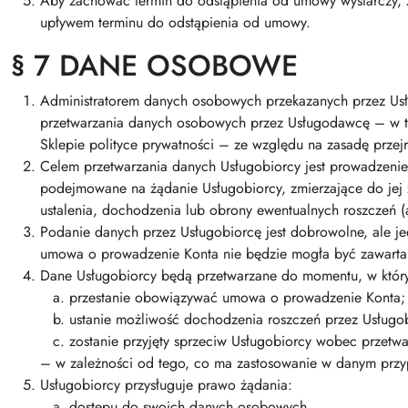
Aby zachować termin do odstąpienia od umowy wystarczy, 
upływem terminu do odstąpienia od umowy.
§ 7 DANE OSOBOWE
Administratorem danych osobowych przekazanych przez Us
przetwarzania danych osobowych przez Usługodawcę – w ty
Sklepie polityce prywatności – ze względu na zasadę przej
Celem przetwarzania danych Usługobiorcy jest prowadzeni
podejmowane na żądanie Usługobiorcy, zmierzające do jej z
ustalenia, dochodzenia lub obrony ewentualnych roszczeń (ar
Podanie danych przez Usługobiorcę jest dobrowolne, ale j
umowa o prowadzenie Konta nie będzie mogła być zawarta,
Dane Usługobiorcy będą przetwarzane do momentu, w któr
przestanie obowiązywać umowa o prowadzenie Konta;
ustanie możliwość dochodzenia roszczeń przez Usługo
zostanie przyjęty sprzeciw Usługobiorcy wobec przet
– w zależności od tego, co ma zastosowanie w danym przy
Usługobiorcy przysługuje prawo żądania:
dostępu do swoich danych osobowych,