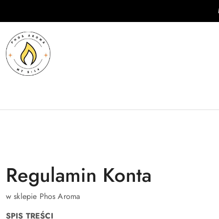
Przejdź do treści głównej
Przejdź do wyszukiwarki
Przejdź do moje konto
Przejdź do menu głównego
Przejdź do stopki
Regulamin Konta
w sklepie Phos Aroma
SPIS TREŚCI