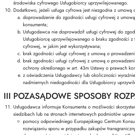
środowiska cyfrowego Usługobiorcy uprzywilejowanego.
Dodatkowo, jeżeli usługa cyfrowa jest niezgodna z umową 
doprowadzenie do zgodności usługi cyfrowej z umową 
konsumenta;
Usługodawca nie doprowadził usługi cyfrowej do zgod
Usługobiorcę uprzywilejowanego o braku zgodności z t
cyfrowej, w jakim jest wykorzystywana;
brak zgodności usługi cyfrowej z umową o prowadzen
brak zgodności usługi cyfrowej z umową o prowadzenie
ochrony określonego w art. 43m Ustawy o prawach kon
z oświadczenia Usługodawcy lub okoliczności wyraźni
nadmiernych niedogodności dla Usługobiorcy uprzywi
III POZASĄDOWE SPOSOBY ROZ
Usługodawca informuje Konsumenta o możliwości skorzysta
siedzibach lub na stronach internetowych podmiotów upra
pomocy odpowiedniego Europejskiego Centrum Konsume
rozwiązaniu sporu w przypadku zakupów transgraniczn