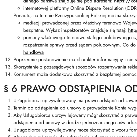
danego państwa znajduje się pod adresem:
https://ko
internetowej platformy Online Dispute Resolution (OD
Ponadto, na terenie Rzeczypospolitej Polskiej można skorzy
mediacji prowadzonej przez właściwy terenowo Wojewód
bezpłatne. Wykaz inspektoratów znajduje się tutaj:
http
pomocy właściwego terenowo stałego polubownego sąd
rozpatrzenie sprawy przed sądem polubownym. Co do z
handlowa
Poprzednie postanowienie ma charakter informacyjny i ni
Skorzystanie z pozasądowych sposobów rozpatrywania rekla
Konsument może dodatkowo skorzystać z bezpłatnej pomoc
§ 6 PRAWO ODSTĄPIENIA 
Usługobiorca uprzywilejowany ma prawo odstąpić od zawart
Termin do odstąpienia od umowy o prowadzenie Konta wyga
Aby Usługobiorca uprzywilejowany mógł skorzystać z praw
odstąpieniu od umowy w drodze jednoznacznego oświadczeni
Usługobiorca uprzywilejowany może skorzystać z wzoru for