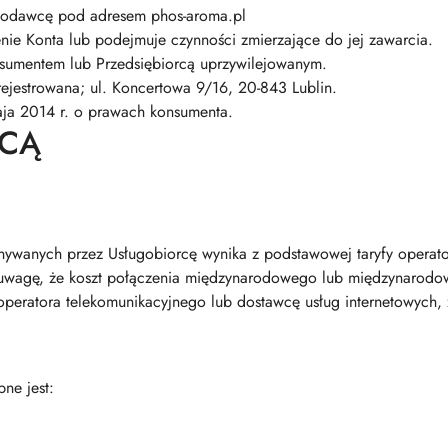
godawcę pod adresem phos-aroma.pl
ie Konta lub podejmuje czynności zmierzające do jej zawarcia.
nsumentem lub Przedsiębiorcą uprzywilejowanym.
ejestrowana; ul. Koncertowa 9/16, 20-843 Lublin.
ja 2014 r. o prawach konsumenta.
WCĄ
onywanych przez Usługobiorcę wynika z podstawowej taryfy operato
uwagę, że koszt połączenia międzynarodowego lub międzynarodowe
z operatora telekomunikacyjnego lub dostawcę usług internetowych, 
ne jest: