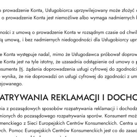
o prowadzenie Konta, Usługobiorca uprzywilejowany może złożyć 
o prowadzenie Konta jest niemożliwe albo wymaga nadmiernych ko
ności z umową o prowadzenie Konta w rozsądnym czasie od chwil
ą umową, i bez nadmiernych niedogodności dla Usługobiorcy uprzy
ie Konta występuje nadal, mimo że Usługodawca próbował doprow
 Konta jest na tyle istotny, że uzasadnia odstąpienie od umowy o
sumenta (tj. żądania doprowadzenia usługi cyfrowej do zgodnośc
e wynika, że nie doprowadzi on usługi cyfrowej do zgodności z 
lejowanego.
PATRYWANIA REKLAMACJI I DOCH
nia z pozasądowych sposobów rozpatrywania reklamacji i dochodz
wnionych do pozasądowego rozpatrywania sporów. Konsument może 
nckiego z Sieci Europejskich Centrów Konsumenckich. Centra u
ych. Pomoc Europejskich Centrów Konsumenckich jest co do zasad