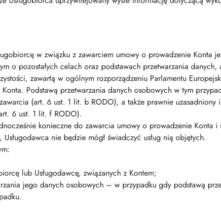
że Usługobiorca uprzywilejowany wyśle informację dotyczącą wy
ługobiorcę w związku z zawarciem umowy o prowadzenie Konta je
m o pozostałych celach oraz podstawach przetwarzania danych, a
rzystości, zawartą w ogólnym rozporządzeniu Parlamentu Europejs
e Konta. Podstawą przetwarzania danych osobowych w tym przypad
awarcia (art. 6 ust. 1 lit. b RODO), a także prawnie uzasadniony
t. 6 ust. 1 lit. f RODO).
ednocześnie konieczne do zawarcia umowy o prowadzenie Konta i 
 Usługodawca nie będzie mógł świadczyć usług nią objętych.
ym:
biorcę lub Usługodawcę, związanych z Kontem;
warzania jego danych osobowych – w przypadku gdy podstawą prze
padku.