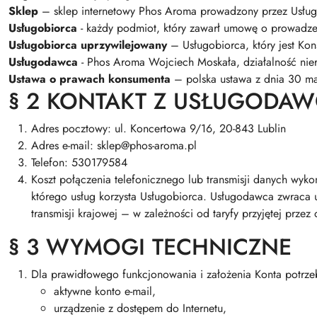
Sklep
– sklep internetowy Phos Aroma prowadzony przez Usłu
Usługobiorca
- każdy podmiot, który zawarł umowę o prowadzen
Usługobiorca uprzywilejowany
– Usługobiorca, który jest Ko
Usługodawca
- Phos Aroma Wojciech Moskała, działalność nier
Ustawa o prawach konsumenta
– polska ustawa z dnia 30 ma
§ 2 KONTAKT Z USŁUGODA
Adres pocztowy: ul. Koncertowa 9/16, 20-843 Lublin
Adres e-mail: sklep@phos-aroma.pl
Telefon: 530179584
Koszt połączenia telefonicznego lub transmisji danych wyk
którego usług korzysta Usługobiorca. Usługodawca zwraca 
transmisji krajowej – w zależności od taryfy przyjętej prze
§ 3 WYMOGI TECHNICZNE
Dla prawidłowego funkcjonowania i założenia Konta potrzeb
aktywne konto e-mail,
urządzenie z dostępem do Internetu,