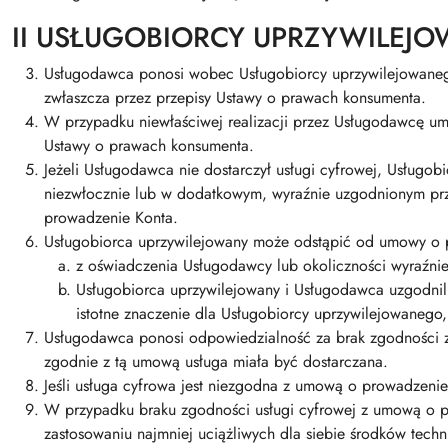
II USŁUGOBIORCY UPRZYWILEJO
Usługodawca ponosi wobec Usługobiorcy uprzywilejowaneg
zwłaszcza przez przepisy Ustawy o prawach konsumenta.
W przypadku niewłaściwej realizacji przez Usługodawcę u
Ustawy o prawach konsumenta.
Jeżeli Usługodawca nie dostarczył usługi cyfrowej, Usługo
niezwłocznie lub w dodatkowym, wyraźnie uzgodnionym prz
prowadzenie Konta.
Usługobiorca uprzywilejowany może odstąpić od umowy o pr
z oświadczenia Usługodawcy lub okoliczności wyraźnie 
Usługobiorca uprzywilejowany i Usługodawca uzgodnili
istotne znaczenie dla Usługobiorcy uprzywilejowanego,
Usługodawca ponosi odpowiedzialność za brak zgodności z u
zgodnie z tą umową usługa miała być dostarczana.
Jeśli usługa cyfrowa jest niezgodna z umową o prowadzen
W przypadku braku zgodności usługi cyfrowej z umową o p
zastosowaniu najmniej uciążliwych dla siebie środków tech