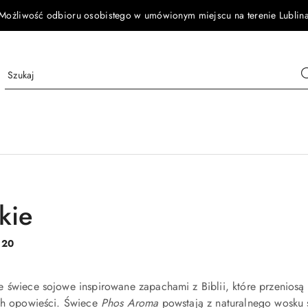
Możliwość odbioru osobistego w umówionym miejscu na terenie Lublin
kie
:
20
e świece sojowe inspirowane zapachami z Biblii, które przenios
ych opowieści. Świece
Phos Aroma
powstają z naturalnego wosku 