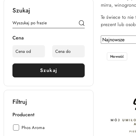
mirra, winogron
Szukaj
Te świece to nie
prezent lub osobi
Cena
Zastosowano
Sortuj
według
sortowanie:
Najnowsze.
Nowość
Szukaj
Filtruj
Producent
Producent:
Phos Aroma