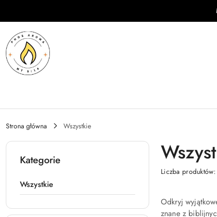
Przejdź do treści głównej
Przejdź do wyszukiwarki
Przejdź do moje konto
Przejdź do menu głównego
Przejdź do stopki
Strona główna
Wszystkie
Wszyst
Kategorie
Liczba produktów
Wszystkie
Odkryj wyjątkow
znane z biblijn