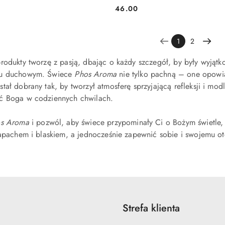
46.00
Cena:
1
2
produkty tworzę z pasją, dbając o każdy szczegół, by były wyją
iu duchowym. Świece
Phos Aroma
nie tylko pachną – one opowiad
tał dobrany tak, by tworzył atmosferę sprzyjającą refleksji i mo
ć Boga w codziennych chwilach.
s Aroma
i pozwól, aby świece przypominały Ci o Bożym świetle, 
zapachem i blaskiem, a jednocześnie zapewnić sobie i swojemu 
Strefa klienta