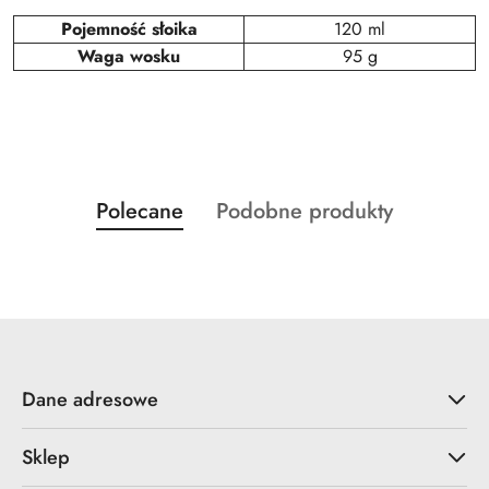
Pojemność słoika
120 ml
Waga wosku
95 g
Produkty
Produkty
Polecane
Podobne produkty
Pomiń karuzelę produktów
o
o
statusie:
statusie:
Dane adresowe
Sklep