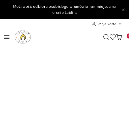
Przejdź do treści głównej
Przejdź do wyszukiwarki
Przejdź do moje konto
Przejdź do menu głównego
Przejdź do opisu produktu
Przejdź do stopki
Możliwość odbioru osobistego w umówionym miejscu na
terenie Lublina
Moje konto