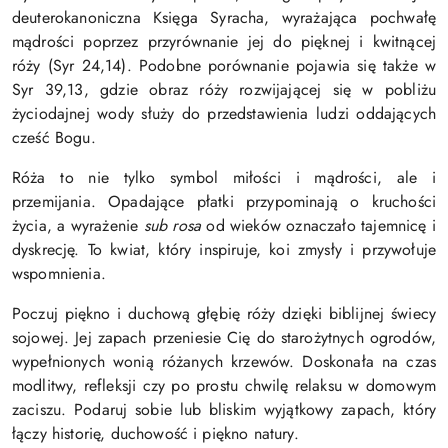
deuterokanoniczna Księga Syracha, wyrażająca pochwałę
mądrości poprzez przyrównanie jej do pięknej i kwitnącej
róży (Syr 24,14). Podobne porównanie pojawia się także w
Syr 39,13, gdzie obraz róży rozwijającej się w pobliżu
życiodajnej wody służy do przedstawienia ludzi oddających
cześć Bogu.
Róża to nie tylko symbol miłości i mądrości, ale i
przemijania. Opadające płatki przypominają o kruchości
życia, a wyrażenie
sub rosa
od wieków oznaczało tajemnicę i
dyskrecję. To kwiat, który inspiruje, koi zmysły i przywołuje
wspomnienia.
Poczuj piękno i duchową głębię róży dzięki biblijnej świecy
sojowej. Jej zapach przeniesie Cię do starożytnych ogrodów,
wypełnionych wonią różanych krzewów.
Doskonała na czas
modlitwy, refleksji czy po prostu chwilę relaksu w domowym
zaciszu. Podaruj sobie lub bliskim wyjątkowy zapach, który
łączy historię, duchowość i piękno natury.