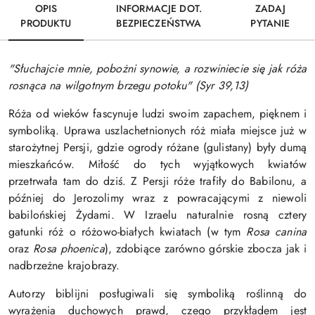
OPIS
INFORMACJE DOT.
ZADAJ
PRODUKTU
BEZPIECZEŃSTWA
PYTANIE
"Słuchajcie mnie, pobożni synowie, a rozwiniecie się jak róża
rosnąca na wilgotnym brzegu potoku" (Syr 39,13)
Róża od wieków fascynuje ludzi swoim zapachem, pięknem i
symboliką. Uprawa uszlachetnionych róż miała miejsce już w
starożytnej Persji, gdzie ogrody różane (gulistany) były dumą
mieszkańców. Miłość do tych wyjątkowych kwiatów
przetrwała tam do dziś.
Z Persji róże trafiły do Babilonu, a
później do Jerozolimy wraz z powracającymi z niewoli
babilońskiej Żydami. W Izraelu naturalnie rosną cztery
gatunki róż o różowo-białych kwiatach (w tym
Rosa canina
oraz
Rosa phoenica
), zdobiące zarówno górskie zbocza jak i
nadbrzeżne krajobrazy.
Autorzy biblijni posługiwali się symboliką roślinną do
wyrażenia duchowych prawd, czego przykładem jest