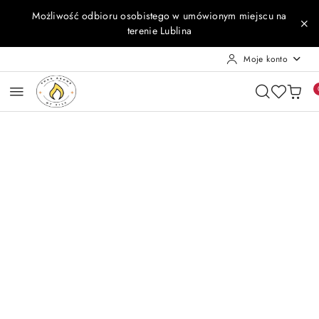
Przejdź do treści głównej
Przejdź do wyszukiwarki
Przejdź do moje konto
Przejdź do menu głównego
Przejdź do opisu produktu
Przejdź do stopki
Możliwość odbioru osobistego w umówionym miejscu na
terenie Lublina
Moje konto