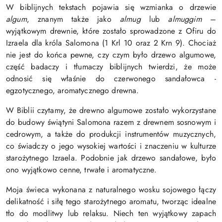
W biblijnych tekstach pojawia się wzmianka o drzewie
algum
, znanym także jako
almug
lub
almuggim
–
wyjątkowym drewnie, które zostało sprowadzone z Ofiru do
Izraela dla króla Salomona (1 Krl 10 oraz 2 Krn 9). Chociaż
nie jest do końca pewne, czy czym było drzewo algumowe,
część badaczy i tłumaczy biblijnych twierdzi, że może
odnosić się właśnie do czerwonego sandałowca -
egzotycznego, aromatycznego drewna.
W Biblii czytamy, że drewno algumowe zostało wykorzystane
do budowy świątyni Salomona razem z drewnem sosnowym i
cedrowym, a także do produkcji instrumentów muzycznych,
co świadczy o jego wysokiej wartości i znaczeniu w kulturze
starożytnego Izraela. Podobnie jak drzewo sandałowe, było
ono wyjątkowo cenne, trwałe i aromatyczne.
Moja świeca wykonana z naturalnego wosku sojowego łączy
delikatność i siłę tego starożytnego aromatu, tworząc idealne
tło do modlitwy lub relaksu. Niech ten wyjątkowy zapach