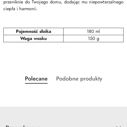
przeniknie do Twojego domu, dodając mu niepowtarzalnego
ciepła i harmonii.
Pojemność słoika
180 ml
Waga wosku
150 g
Produkty
Produkty
Polecane
Podobne produkty
Pomiń karuzelę produktów
o
o
statusie:
statusie: